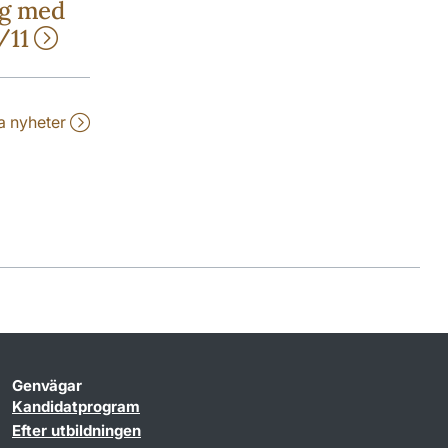
ng med
/11
la nyheter
Genvägar
Kandidatprogram
Efter utbildningen