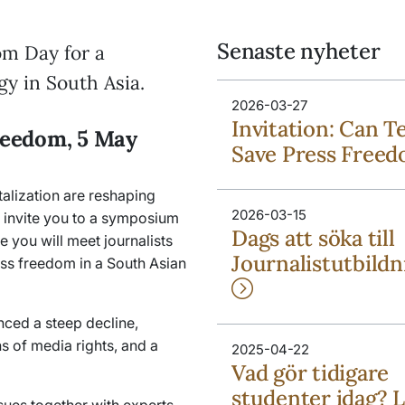
Senaste nyheter
om Day for a
y in South Asia.
2026-03-27
Invitation: Can T
reedom, 5 May
Save Press Free
talization are reshaping
2026-03-15
 invite you to a symposium
Dags att söka till
ou will meet journalists
Journalistutbild
ess freedom in a South Asian
nced a steep decline,
s of media rights, and a
2025-04-22
Vad gör tidigare
studenter idag? 