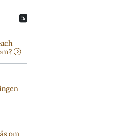
each
dom?
ningen
Läs om