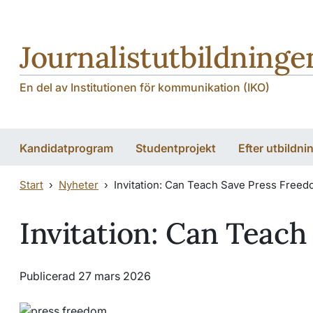
Hoppa till huvudinnehåll
Hoppa till huvudinnehåll
Journalistutbildninge
En del av Institutionen för kommunikation (IKO)
Kandidatprogram
Studentprojekt
Efter utbildni
Start
Nyheter
Invitation: Can Teach Save Press Free
Invitation: Can Teac
Publicerad 27 mars 2026