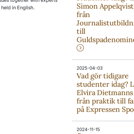
sues together with experts
Simon Appelqvist
 held in English.
från
Journalistutbild
till
Guldspadenomin
2025-04-03
Vad gör tidigare
studenter idag? 
Elvira Dietmanns
från praktik till f
på Expressen Sp
2024-11-15