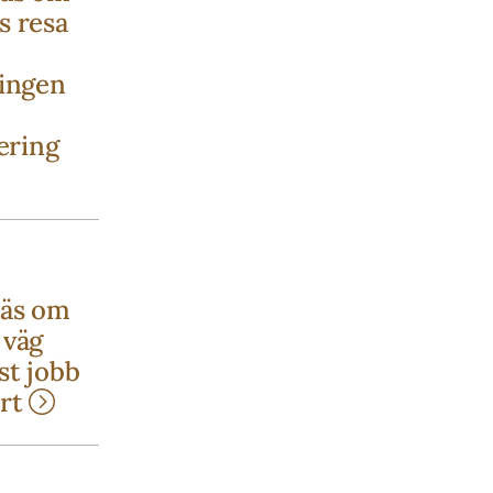
s resa
ningen
ering
Läs om
 väg
ast jobb
ort