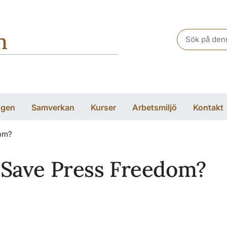
n
Header sear
ngen
Samverkan
Kurser
Arbetsmiljö
Kontakt
dom?
h Save Press Freedom?